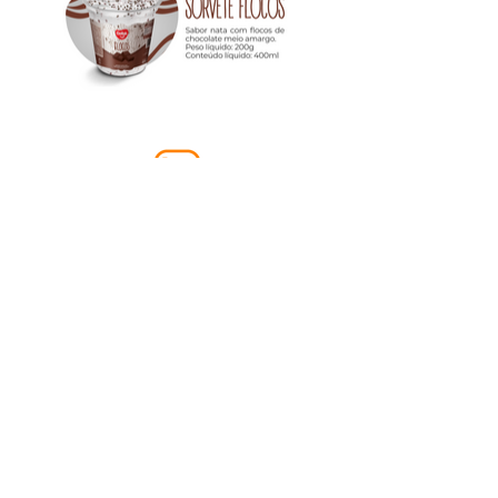
@gellakoficial
Gellak Indústria e Comércio Ltda
Av. Jair de Souza Fonseca, 461
Santa Felicidade | CEP:
35703-237
Sete Lagoas – MG
CNPJ:
71.119.747
/0001-01
Fale conosco