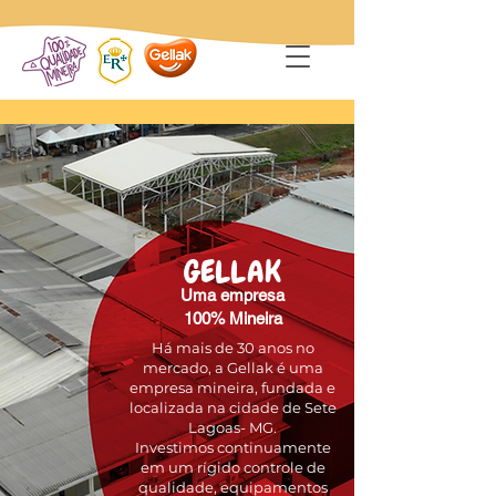
GELLAK
Uma empresa
100% Mineira
Há mais de 30 anos no
mercado, a Gellak é uma
empresa mineira, fundada e
localizada na cidade de Sete
Lagoas- MG.
Investimos continuamente
em um rígido controle de
qualidade, equipamentos